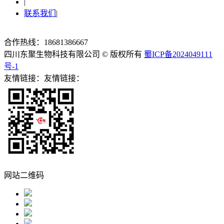
|
联系我们
|
合作热线：18681386667
四川东聚生物科技有限公司 © 版权所有
蜀ICP备2024049111
号-1
友情链接：友情链接：
网站二维码