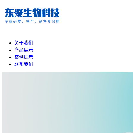
关于我们
产品展示
案例展示
联系我们