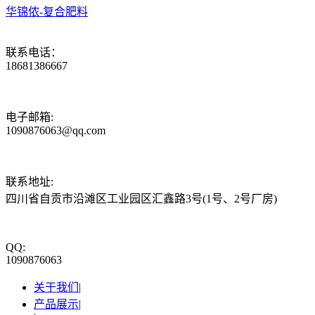
华锦侬-复合肥料
联系电话：
18681386667
电子邮箱:
1090876063@qq.com
联系地址:
四川省自贡市沿滩区工业园区汇鑫路3号(1号、2号厂房)
QQ:
1090876063
关于我们
|
产品展示
|